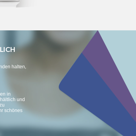
LICH
änden halten,
en in
hältlich und
zu
hr schönes