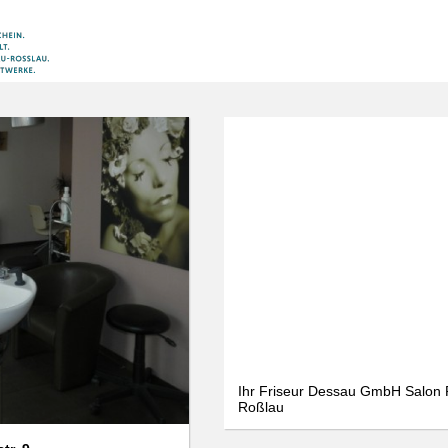
We use cookies
We use cookies and other technologies on our website. Some of these are
essential, while others help us to improve this website and your
experience. Personal data can be processed (e.g. IP addresses), e.g. B. for
personalized ads and content or ad and content measurement. You can
find more information about the use of your data in our
data protection
declaration. You can revoke or adjust your selection at any time under
Settings.
Only essential
Accept all
Settings
Ihr Friseur Dessau GmbH Salon 
Roßlau